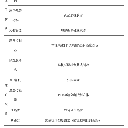
使
桶
用
压空气管
高品质橡胶管
材
材料
料
其他管道
加厚型氟硅橡胶管
温度控制
日本原装进口“优易控”品牌温度仪表
器
除湿及降
单机或双机复叠式制冷
温
压 缩 机
法国泰康
核
温度传感
心
PT100铂金电阻测温体
器
配
加热管
钛合金加热管
置
断路器
施耐德小型断路器（防止控制回路短路）