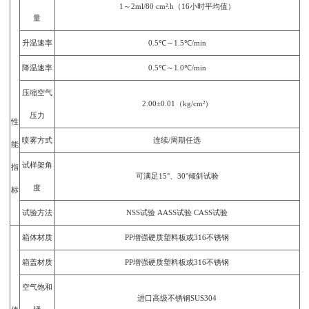
1～2ml/80 cm².h（16小时平均值）
量
升温速率
0.5℃～1.5℃/min
降温速率
0.5℃～1.0℃/min
压缩空气
2.00±0.01（kg/cm²）
压力
性
喷雾方式
连续/周期任选
能
试样架角
指
可满足15°、30°倾斜试验
度
标
试验方法
NSS试验 AASS试验 CASS试验
箱体材质
PP增强硬质塑料板或316不锈钢
箱盖材质
PP增强硬质塑料板或316不锈钢
空气饱和
进口高级不锈钢SUS304