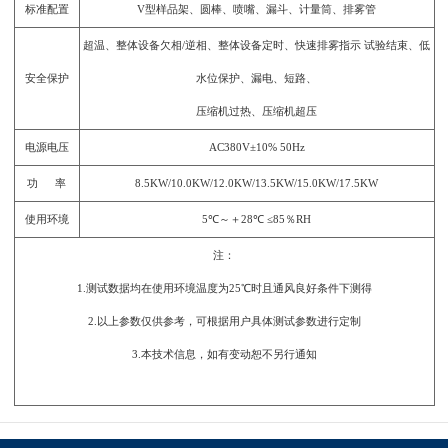
标准配置
V型样品架、圆棒、喷嘴、漏斗、计量筒、排雾管
超温、整体设备欠相/逆相、整体设备定时、快速排雾指示 试验结束、低
安全保护
水位保护、漏电、短路、
压缩机过热、压缩机超压
电源电压
AC380V±10% 50Hz
功 率
8.5KW/10.0KW/12.0KW/13.5KW/15.0KW/17.5KW
使用环境
5℃～＋28℃ ≤85％RH
注：
1.测试数据均在使用环境温度为25℃时且通风良好条件下测得
2.以上参数仅供参考，可根据用户具体测试参数进行定制
3.本技术信息，如有变动恕不另行通知