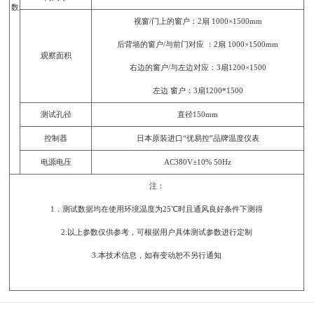
数
视窗/门上的窗户：2扇 1000×1500mm
后背墙的窗户/与前门对应 ：2扇 1000×1500mm
观察面积
右边的窗户/与左边对应：3扇1200×1500
左边 窗户：3扇1200*1500
测试孔径
直径150mm
控制器
日本原装进口“优易控”品牌温度仪表
电源电压
AC380V±10% 50Hz
注：
1．测试数据均在使用环境温度为25℃时且通风良好条件下测得
2.以上参数仅供参考，可根据用户具体测试参数进行定制
3.本技术信息，如有变动恕不另行通知