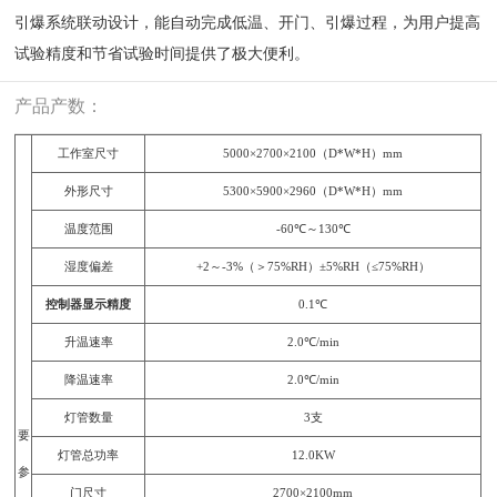
引爆系统联动设计，能自动完成低温、开门、引爆过程，为用户提高
试验精度和节省试验时间提供了极大便利。
产品产数：
工作室尺寸
5000×2700×2100（D*W*H）mm
外形尺寸
5300×5900×2960（D*W*H）mm
温度范围
-60℃～130℃
湿度偏差
+2～-3%（＞75%RH）±5%RH（≤75%RH）
控制器显示精度
0.1℃
升温速率
2.0℃/min
降温速率
2.0℃/min
灯管数量
3支
要
灯管总功率
12.0KW
参
门尺寸
2700×2100mm