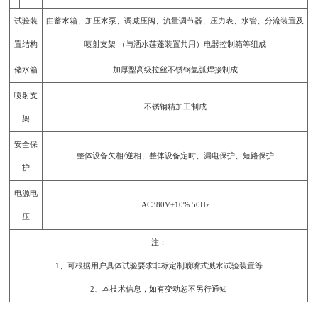
试验装
由蓄水箱、加压水泵、调减压阀、流量调节器、压力表、水管、分流装置及
置结构
喷射支架 （与洒水莲蓬装置共用）电器控制箱等组成
储水箱
加厚型高级拉丝不锈钢氩弧焊接制成
喷射支
不锈钢精加工制成
架
安全保
整体设备欠相/逆相、整体设备定时、漏电保护、短路保护
护
电源电
AC380V±10% 50Hz
压
注：
1、可根据用户具体试验要求非标定制喷嘴式溅水试验装置等
2、本技术信息，如有变动恕不另行通知