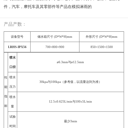
件，汽车，摩托车及其零部件等产品在模拟淋雨的
产品产数：
设备型号
储水箱尺寸 (D*W*H)mm
外形尺寸 (D*W*H)mm
LRHS-IPX56
700×800×900
850×1500×1500
喷水
ø6.3mm与ø12.5mm
口径
喷水
性
30kpa与100kpa（参考值，以流量达到为准）
压力
能
指
喷水
12.5±0.625L/min与100±5L/min
标
量
试验
最少3min
时间