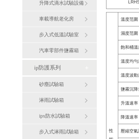
LRHS
升降式滴水試驗設備
車載導航老化房
溫度范圍
濕度范圍
步入式低溫試驗室
飽和桶溫
汽車零部件鹽霧箱
溫度均勻
ip防護系列
溫度波動
砂塵試驗箱
鹽霧沉降
淋雨試驗箱
升溫速率
ipx防水試驗箱
降溫速率
性
壓縮空氣
步入式淋雨試驗箱