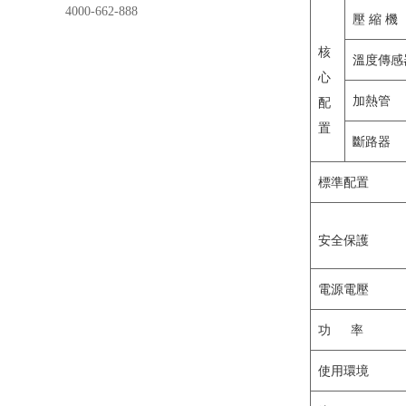
4000-662-888
壓 縮 機
核
溫度傳感
心
加熱管
配
置
斷路器
標準配置
安全保護
電源電壓
功 率
使用環境