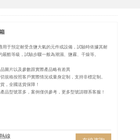
箱
適用于預定耐受含鹽大氣的元件或設備，試驗時依據其耐
的嚴酷等級，試驗步驟一般為潮濕、鹽霧、干燥等。
產品圖片以及參數跟實際產品略有差異
一切規格按照客戶實際情況或量身定制，支持非標定制。
有貨，全國送貨保障！
本產品型號眾多，案例僅供參考，更多型號請聯系客服！
熱線