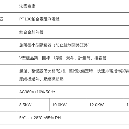
法國泰康
器
PT100鉑金電阻測溫體
鈦合金加熱管
施耐德小型斷路器（防止控制回路短路）
V型樣品架、圓棒、噴嘴、漏斗、計量筒、排霧管
超溫、整體設備欠相/逆相、整體設備定時、快速排霧指示試
壓縮機過熱、壓縮機超壓
AC380V±10% 50Hz
8.5KW
10.0KW
12.0KW
1
5℃～＋28℃ ≤85% RH