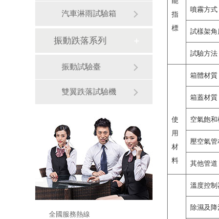
能
噴霧方式
汽車淋雨試驗箱
指
標
試樣架角
振動跌落系列
試驗方法
振動試驗臺
箱體材質
雙翼跌落試驗機
箱蓋材質
使
空氣飽和
用
壓空氣管
材
料
其他管道
溫度控制
除濕及降
全國服務熱線