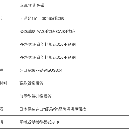
連續/周期任選
度
可滿足15°、30°傾斜試驗
NSS試驗 AASS試驗 CASS試驗
PP增強硬質塑料板或316不銹鋼
PP增強硬質塑料板或316不銹鋼
桶
進口高級不銹鋼SUS304
材料
高品質橡膠管
加厚型氟硅橡膠管
器
日本原裝進口“優易控”品牌溫濕度儀表
溫
單機或雙機復疊式制冷