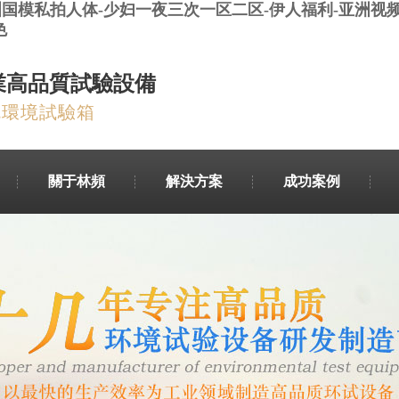
洲国模私拍人体-少妇一夜三次一区二区-伊人福利-亚洲视频
色
業高品質試驗設備
就環境試驗箱
關于林頻
解決方案
成功案例