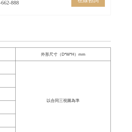
在線咨詢
-662-888
外形尺寸（D*W*H）mm
以合同三視圖為準