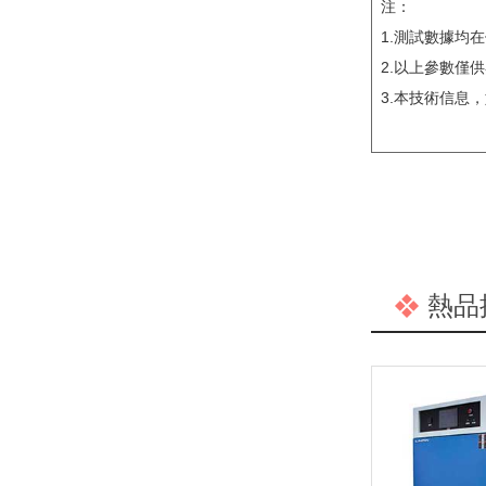
注：
1.測試數據均
2.以上參數僅
3.本技術信息
熱品